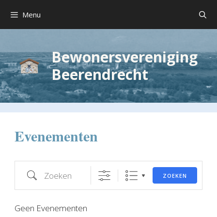
Ga
Menu
naar
de
inhoud
Bewonersvereniging
Beerendrecht
Evenementen
Zoeken
ZOEKEN
Geen Evenementen