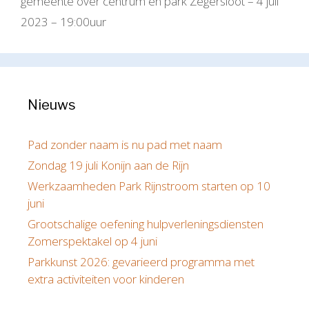
gemeente over centrum en park Zegersloot – 4 juli
2023 – 19:00uur
Nieuws
Pad zonder naam is nu pad met naam
Zondag 19 juli Konijn aan de Rijn
Werkzaamheden Park Rijnstroom starten op 10
juni
Grootschalige oefening hulpverleningsdiensten
Zomerspektakel op 4 juni
Parkkunst 2026: gevarieerd programma met
extra activiteiten voor kinderen