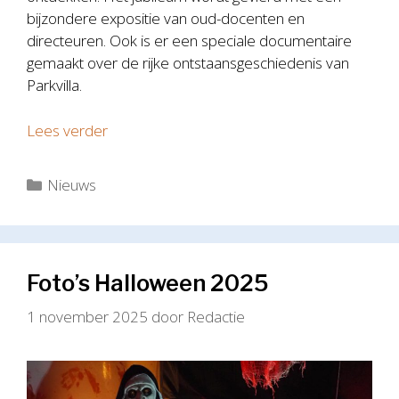
bijzondere expositie van oud-docenten en
directeuren. Ook is er een speciale documentaire
gemaakt over de rijke ontstaansgeschiedenis van
Parkvilla.
Lees verder
Categorieën
Nieuws
Foto’s Halloween 2025
1 november 2025
door
Redactie