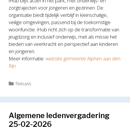
iHub blijft actief in het park, met onderwijs- en
zorgtrajecten voor jongeren en gezinnen. De
organisatie biedt tijdelijk verblijf in kleinschalige,
veilige omgevingen, passend bij de toekomstige
woonfunctie. iHub richt zich op de transformatie van
jeugdzorg en inclusief onderwijs, met als missie het
bieden van veerkracht en perspectief aan kinderen
en jongeren.
Meer informatie:
website gemeente Alphen aan den
Rijn.
Categorieën
Nieuws
Algemene ledenvergadering
25-02-2026