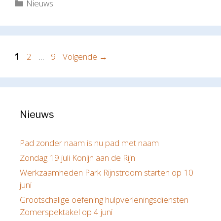
Categorieën
Nieuws
Pagina
Pagina
Pagina
1
2
…
9
Volgende
→
Nieuws
Pad zonder naam is nu pad met naam
Zondag 19 juli Konijn aan de Rijn
Werkzaamheden Park Rijnstroom starten op 10
juni
Grootschalige oefening hulpverleningsdiensten
Zomerspektakel op 4 juni