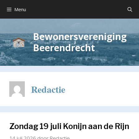
Ga
Menu
naar
de
inhoud
Bewonersvereniging
Beerendrecht
Redactie
Zondag 19 juli Konijn aan de Rijn
14 juli 2026
door
Redactie