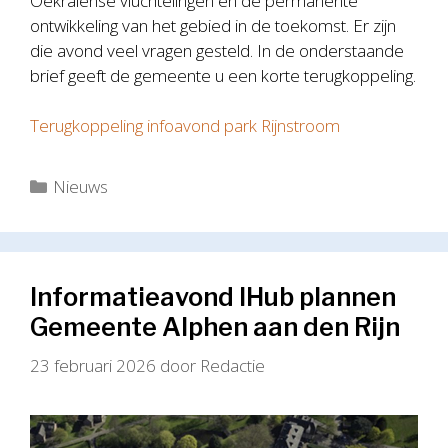
Oekraïense vluchtelingen en de permanente
ontwikkeling van het gebied in de toekomst. Er zijn
die avond veel vragen gesteld. In de onderstaande
brief geeft de gemeente u een korte terugkoppeling.
Terugkoppeling infoavond park Rijnstroom
Categorieën
Nieuws
Informatieavond IHub plannen
Gemeente Alphen aan den Rijn
23 februari 2026
door
Redactie