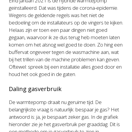
Eind januari 2021 is de hybride warmtepomp
geïnstalleerd. Dat was tijdens de corona-epidemie.
Wegens de geldende regels was het niet de
bedoeling om de installateurs op de vingers te kijken.
Helaas zijn er toen een paar dingen niet goed
gegaan, waarvoor ik ze dus terug heb moeten laten
komen om het alsnog wel goed te doen. Zo hing een
buffervat ongeveer tegen de wasmachine aan, wat
bij het trillen van de machine problemen kan geven.
Oftewel: spreek bij een installatie alles goed door en
houd het ook goed in de gaten.
Daling gasverbruik
De warmtepomp draait nu geruime tijd. De
belangrijkste vraag is natuurlijk: bespaar je gas? Het
antwoord is: ja, je bespaart zeker gas. In de grafiek
hieronder zie je het gasverbruik per graaddag. Dit is
een methode om je gasverbruik te zien in