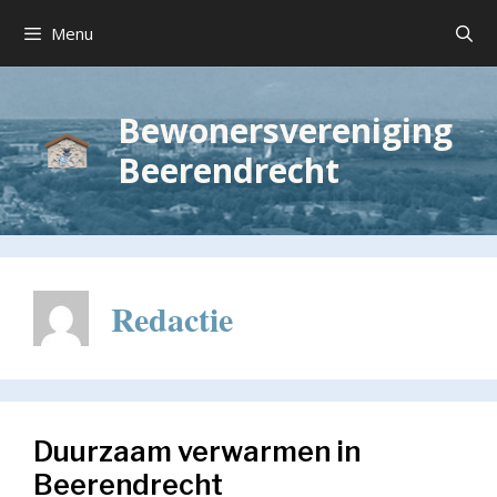
Ga
Menu
naar
de
inhoud
Bewonersvereniging
Beerendrecht
Redactie
Duurzaam verwarmen in
Beerendrecht