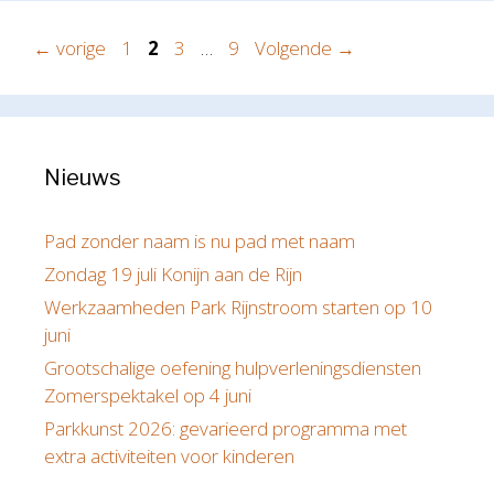
Pagina
Pagina
Pagina
Pagina
←
vorige
1
2
3
…
9
Volgende
→
Nieuws
Pad zonder naam is nu pad met naam
Zondag 19 juli Konijn aan de Rijn
Werkzaamheden Park Rijnstroom starten op 10
juni
Grootschalige oefening hulpverleningsdiensten
Zomerspektakel op 4 juni
Parkkunst 2026: gevarieerd programma met
extra activiteiten voor kinderen