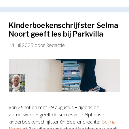
Kinderboekenschrijfster Selma
Noort geeft les bij Parkvilla
14 juli 2025
door
Redactie
Van 25 tot en met 29 augustus
–
tijdens de
Zomerweek
–
geeft de succesvolle Alphense
kinderboekenschrijfster én Beerendrechter
Selma
Noort
bij Parkvilla de workshop ‘Van idee naar boek’,