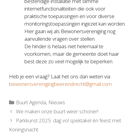
bestendige installatie met slimme
internetfunctionaliteiten die ook voor
praktische toepassingen en voor diverse
monitoringstoepassingen ingezet kan worden.
Hier gaan wij als Bewonersvereniging nog
aanvullende vragen over stellen.
De hinder is helaas niet helemaal te
voorkomen, maar de gemeente doet haar
best deze zo veel mogelijk te beperken.
Heb je een vraag? Laat het ons dan weten via
bewonersverenigingbeerendrecht@gmail.com
Categorieën
Buurt Agenda
,
Nieuws
We maken onze buurt weer schoner!
Parkkunst 2025: dag vol spektakel én feest met
Koningsnacht