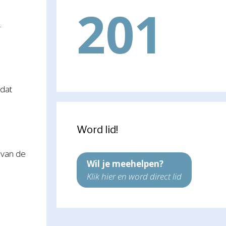
201
.
 dat
Word lid!
 van de
Wil je meehelpen?
Klik hier en word direct lid